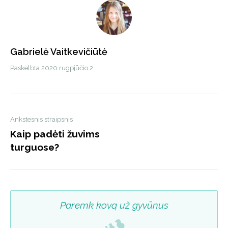
Gabrielė Vaitkevičiūtė
Paskelbta
2020 rugpjūčio 2
Ankstesnis straipsnis
Kaip padėti žuvims
turguose?
Paremk kovą už gyvūnus