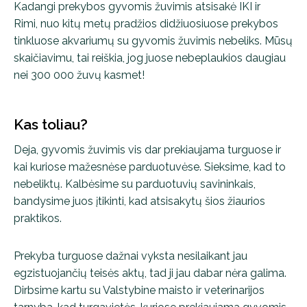
Kadangi prekybos gyvomis žuvimis atsisakė IKI ir
Rimi, nuo kitų metų pradžios didžiuosiuose prekybos
tinkluose akvariumų su gyvomis žuvimis nebeliks. Mūsų
skaičiavimu, tai reiškia, jog juose nebeplaukios daugiau
nei 300 000 žuvų kasmet!
Kas toliau?
Deja, gyvomis žuvimis vis dar prekiaujama turguose ir
kai kuriose mažesnėse parduotuvėse. Sieksime, kad to
nebeliktų. Kalbėsime su parduotuvių savininkais,
bandysime juos įtikinti, kad atsisakytų šios žiaurios
praktikos.
Prekyba turguose dažnai vyksta nesilaikant jau
egzistuojančių teisės aktų, tad ji jau dabar nėra galima.
Dirbsime kartu su Valstybine maisto ir veterinarijos