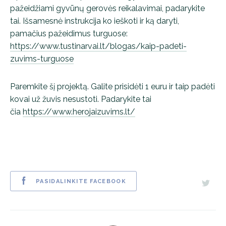
pažeidžiami gyvūnų gerovės reikalavimai, padarykite
tai. Išsamesnė instrukcija ko ieškoti ir ką daryti,
pamačius pažeidimus turguose:
https://www.tustinarvai.lt/blogas/kaip-padeti-
zuvims-turguose
Paremkite šį projektą. Galite prisidėti 1 euru ir taip padėti
kovai už žuvis nesustoti. Padarykite tai
čia
https://www.herojaizuvims.lt/
PASIDALINKITE FACEBOOK