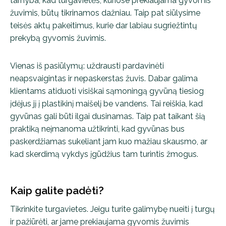
tarnyba, kad turgavietės, kuriose prekiaujama gyvomis
žuvimis, būtų tikrinamos dažniau. Taip pat siūlysime
teisės aktų pakeitimus, kurie dar labiau sugriežtintų
prekybą gyvomis žuvimis.
Vienas iš pasiūlymų: uždrausti pardavinėti
neapsvaigintas ir nepaskerstas žuvis. Dabar galima
klientams atiduoti visiškai sąmoningą gyvūną tiesiog
įdėjus jį į plastikinį maišelį be vandens. Tai reiškia, kad
gyvūnas gali būti ilgai dusinamas. Taip pat taikant šią
praktiką neįmanoma užtikrinti, kad gyvūnas bus
paskerdžiamas sukeliant jam kuo mažiau skausmo, ar
kad skerdimą vykdys įgūdžius tam turintis žmogus.
Kaip galite padėti?
Tikrinkite turgavietes. Jeigu turite galimybę nueiti į turgų
ir pažiūrėti, ar jame prekiaujama gyvomis žuvimis