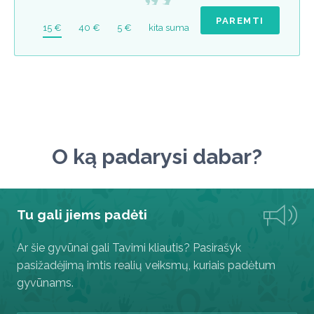
PAREMTI
15 €
40 €
5 €
kita suma
O ką padarysi dabar?
Tu gali jiems padėti
Ar šie gyvūnai gali Tavimi kliautis? Pasirašyk
pasižadėjimą imtis realių veiksmų, kuriais padėtum
gyvūnams.