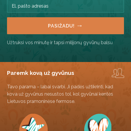
→
PASIŽADU!
Užtruksi vos minutę ir tapsi milijonų gyvūnų balsu
Paremk kovą už gyvūnus
Tavo parama – labai svarbi. Ji padės užtikrinti, kad
kova už gyvūnus nesustos tol, kol gyvūnai kentės
Lietuvos pramoninėse fermose.